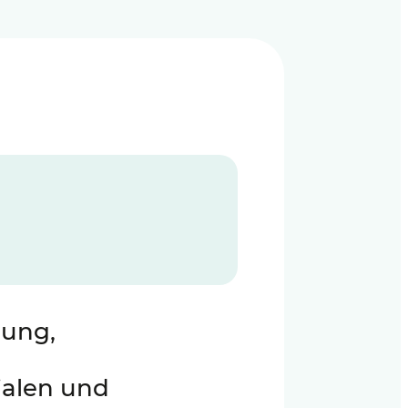
nung,
ialen und