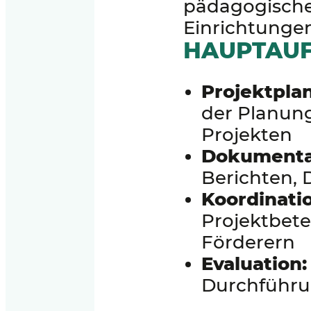
pädagogischen
Einrichtungen
HAUPTAUF
Projektpla
der Planun
Projekten
Dokumentat
Berichten,
Koordinati
Projektbete
Förderern
Evaluation:
Durchführu