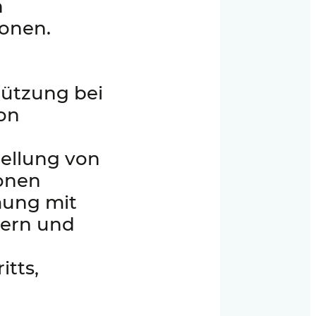
n
ionen.
ützung bei
on
ellung von
onen
ung mit
nern und
tts,