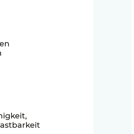
gen
n
igkeit,
astbarkeit