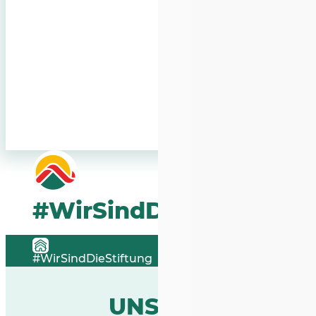
#WirSindDieStiftung
#WirSindDieStiftung
UNSERE