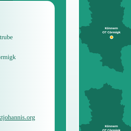
trube
örmigk
tjohannis.org