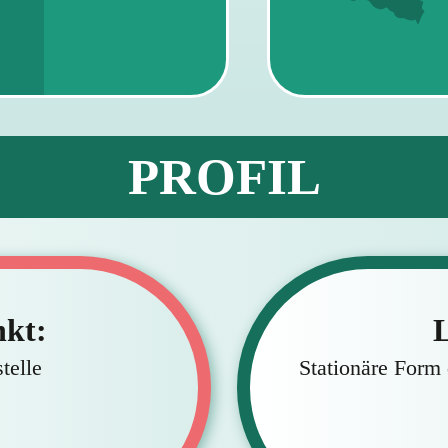
PROFIL
kt:
L
telle
Stationäre Form 