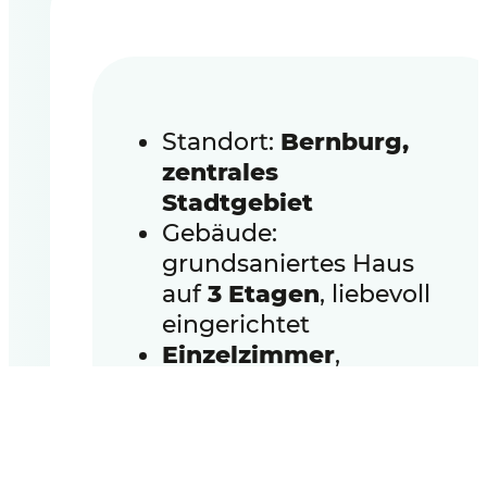
Standort:
Bernburg,
zentrales
Stadtgebiet
Gebäude:
grundsaniertes Haus
auf
3 Etagen
, liebevoll
eingerichtet
Einzelzimmer
,
individuell gestaltbar
Begrünter Hof
für
Grillen, Kicken,
Gärtnern