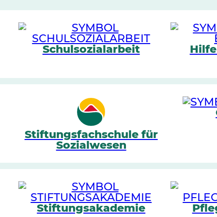
Schulsozialarbeit
Hilf
Stiftungsfachschule für
Sozialwesen
Stiftungsakademie
Pfl