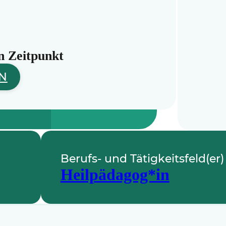
n Zeitpunkt
N
Berufs- und Tätigkeitsfeld(er)
Heilpädagog*in