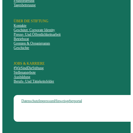
Frühförderung
Tagesbetreuung
ÜBER DIE STIFTUNG
Kontakte
Geschützt: Corporate Identity
Presse- Und Öffentlichkeitsarbeit
Betriebsrat
Gremien & Organigramm
Geschichte
JOBS & KARRIERE
#WirSindDieStiftung
Stellenangebote
Ausbildung
Berufs- Und Tätigkeitsfelder
Datenschutz
Impressum
Hinweisgeberportal