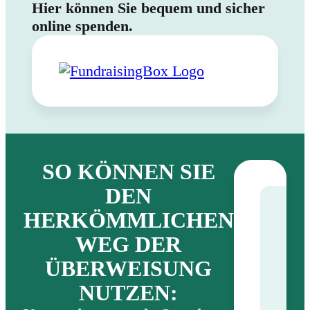
Hier können Sie bequem und sicher
online spenden.
SO KÖNNEN SIE
DEN
HERKÖMMLICHEN
Sti
WEG DER
Eva
Jug
ÜBERWEISUNG
St.
NUTZEN:
Joh