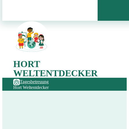
HORT
WELTENTDECKER
Tagesbetreuung
Hort Weltentdecker