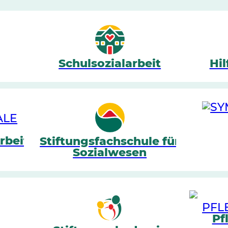
Schulsozialarbeit
Hil
rbeit
Stiftungsfachschule für
Sozialwesen
Pf