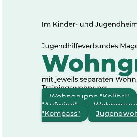
Im Kinder- und Jugendheim 
Jugendhilfeverbundes Mag
Wohng
mit jeweils separaten Wohn
Trainingswohnung:
Wohngruppe "Kolibri"
"Aufwind"
Wohngrup
"Kompass"
Jugendwoh