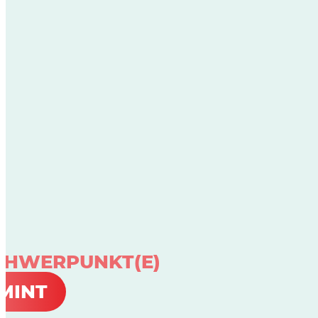
CHWERPUNKT(E)
MINT